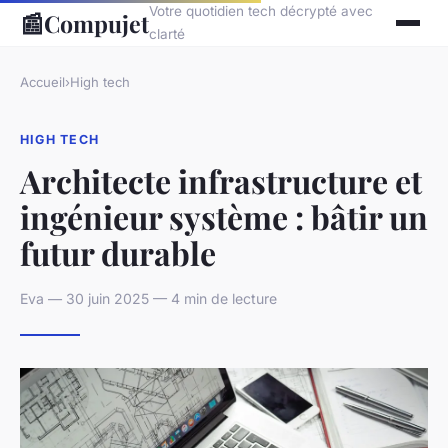
Votre quotidien tech décrypté avec
📰
Compujet
clarté
Accueil
›
High tech
HIGH TECH
Architecte infrastructure et
ingénieur système : bâtir un
futur durable
Eva — 30 juin 2025 — 4 min de lecture