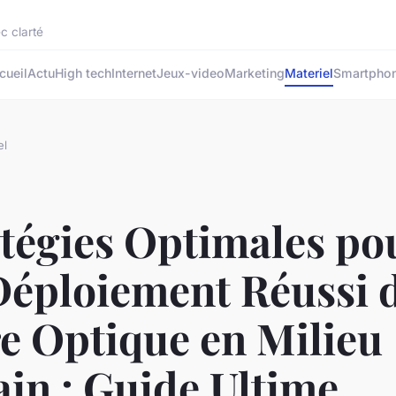
c clarté
cueil
Actu
High tech
Internet
Jeux-video
Marketing
Materiel
Smartpho
el
atégies Optimales po
Déploiement Réussi d
e Optique en Milieu
in : Guide Ultime