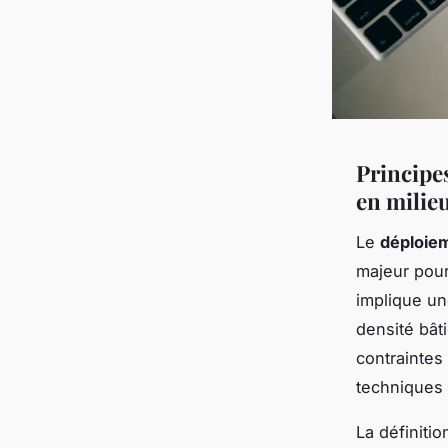
Principe
en milie
Le
déploiem
majeur pour
implique un
densité bâti
contraintes
techniques e
La définiti