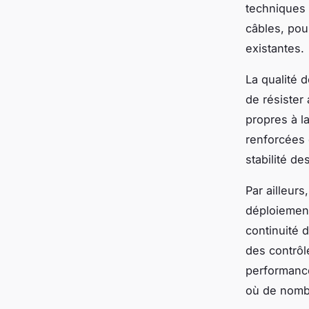
techniques 
câbles, pou
existantes.
La qualité 
de résister
propres à la
renforcées 
stabilité de
Par ailleurs
déploiement
continuité 
des contrôl
performance
où de nombr