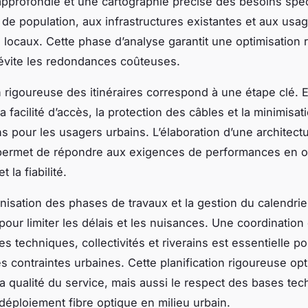
pprofondie et une cartographie précise des besoins spéc
é de population, aux infrastructures existantes et aux usa
locaux. Cette phase d’analyse garantit une optimisation 
évite les redondances coûteuses.
n rigoureuse des itinéraires correspond à une étape clé. E
 facilité d’accès, la protection des câbles et la minimisat
ns pour les usagers urbains. L’élaboration d’une architect
permet de répondre aux exigences de performances en op
 la fiabilité.
ganisation des phases de travaux et la gestion du calendrie
pour limiter les délais et les nuisances. Une coordination 
s techniques, collectivités et riverains est essentielle po
es contraintes urbaines. Cette planification rigoureuse op
a qualité du service, mais aussi le respect des bases te
déploiement fibre optique en milieu urbain.