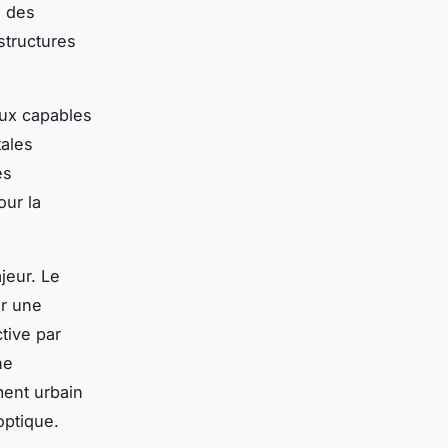
é des
structures
aux capables
ales
es
our la
jeur. Le
er une
tive par
ne
ent urbain
optique.