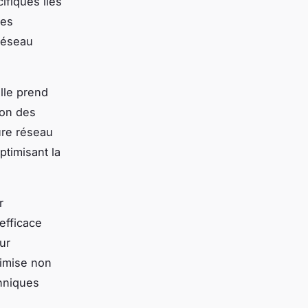
ifiques liés
ges
réseau
lle prend
ion des
ure réseau
timisant la
r
efficace
ur
timise non
chniques