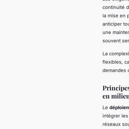
continuité 
la mise en 
anticiper t
une mainten
souvent sen
La complexi
flexibles, 
demandes cr
Principe
en milie
Le
déploiem
intégrer les
réseaux sou