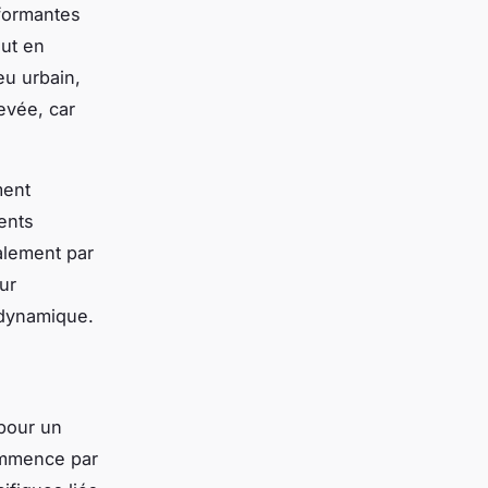
rformantes
out en
eu urbain,
evée, car
ment
ents
alement par
ur
n dynamique.
 pour un
ommence par