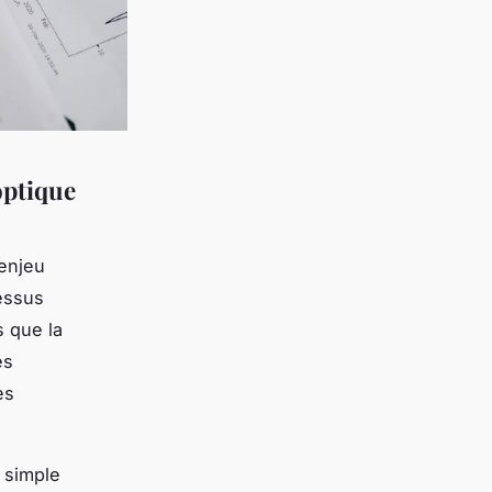
optique
enjeu
essus
s que la
es
es
 simple