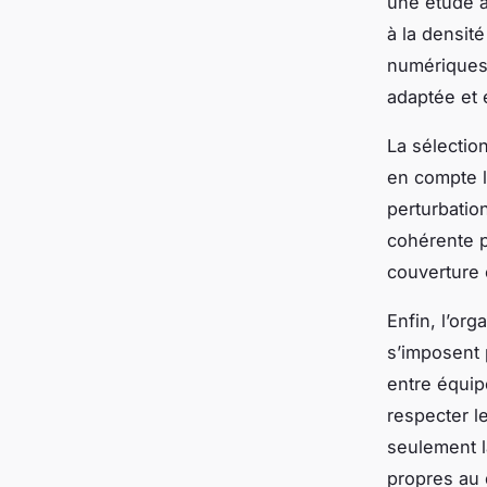
une étude a
à la densit
numériques 
adaptée et 
La sélectio
en compte la
perturbatio
cohérente 
couverture et
Enfin, l’or
s’imposent 
entre équipe
respecter l
seulement l
propres au 