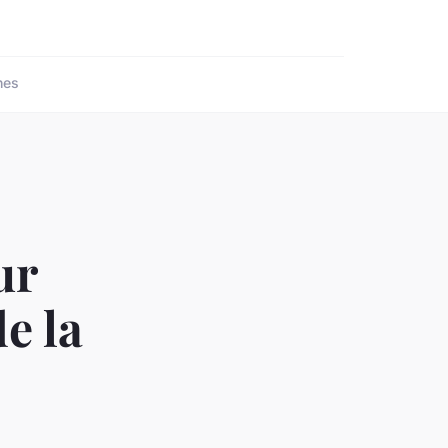
nes
ur
e la