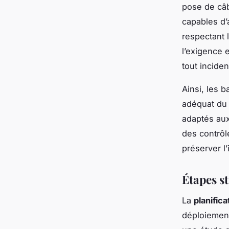
pose de câb
capables d’
respectant 
l’exigence 
tout inciden
Ainsi, les 
adéquat du 
adaptés aux
des contrôl
préserver l
Étapes s
La
planific
déploiement