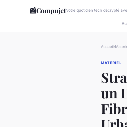
📰
Compujet
Votre quotidien tech décrypté ave
Ac
Accueil
›
Materi
MATERIEL
Str
un 
Fibr
Urba