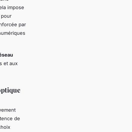
Cela impose
 pour
enforcée par
 numériques
réseau
s et aux
optique
ivement
stence de
choix