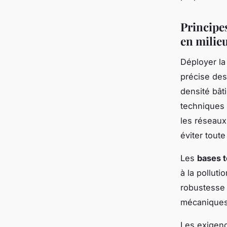
Principe
en milie
Déployer l
précise des 
densité bât
techniques
les réseaux
éviter toute
Les
bases 
à la polluti
robustesse 
mécaniques 
Les exigen