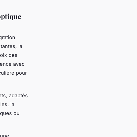
optique
gration
tantes, la
hoix des
tence avec
culière pour
nts, adaptés
les, la
miques ou
’une