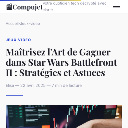
Votre quotidien tech décrypté avec
📰
Compujet
clarté
Accueil
›
Jeux-video
JEUX-VIDEO
Maîtrisez l'Art de Gagner
dans Star Wars Battlefront
II : Stratégies et Astuces
Elise — 22 avril 2025 — 7 min de lecture