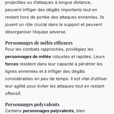
projectiles ou d’attaques à longue distance,
peuvent infliger des dégâts importants tout en
restant hors de portée des attaques ennemies. Ils
jouent un rôle crucial dans le support et peuvent
désorganiser l’équipe adverse.
Personnages de mêlée efficaces
Pour les combats rapprochés, privilégiez les
personnages de mêlée
robustes et rapides. Leurs
forces
résident dans leur capacité à pénétrer les
lignes ennemies et à infliger des dégâts
considérables en peu de temps. Il est vital d’utiliser
leur agilité pour éviter les attaques tout en restant
offensif.
Personnages polyvalents
Certains
personnages polyvalents
, bien