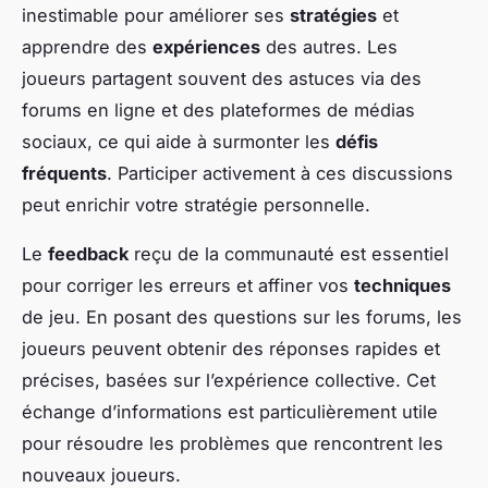
inestimable pour améliorer ses
stratégies
et
apprendre des
expériences
des autres. Les
joueurs partagent souvent des astuces via des
forums en ligne et des plateformes de médias
sociaux, ce qui aide à surmonter les
défis
fréquents
. Participer activement à ces discussions
peut enrichir votre stratégie personnelle.
Le
feedback
reçu de la communauté est essentiel
pour corriger les erreurs et affiner vos
techniques
de jeu. En posant des questions sur les forums, les
joueurs peuvent obtenir des réponses rapides et
précises, basées sur l’expérience collective. Cet
échange d’informations est particulièrement utile
pour résoudre les problèmes que rencontrent les
nouveaux joueurs.