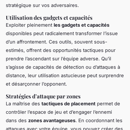
stratégique sur vos adversaires.
Utilisation des gadgets et capacités
Exploiter pleinement
les gadgets et capacités
disponibles peut radicalement transformer l’issue
d’un affrontement. Ces outils, souvent sous-
estimés, offrent des opportunités tactiques pour
prendre l’ascendant sur l’équipe adverse. Qu’il
s’agisse de capacités de détection ou d’attaques à
distance, leur utilisation astucieuse peut surprendre
et désarçonner l’opponent.
Stratégies d’attaque par zones
La maîtrise des
tactiques de placement
permet de
contrôler l’espace de jeu et d’engager l’ennemi
dans des
zones avantageuses
. En coordonnant les
attaques avec votre équipe, vous pouvez créer des