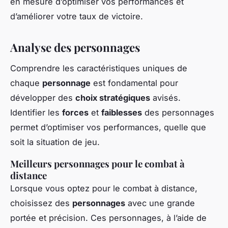
en mesure d’optimiser vos performances et
d’améliorer votre taux de victoire.
Analyse des personnages
Comprendre les caractéristiques uniques de
chaque
personnage
est fondamental pour
développer des
choix stratégiques
avisés.
Identifier les
forces
et
faiblesses
des personnages
permet d’optimiser vos performances, quelle que
soit la situation de jeu.
Meilleurs personnages pour le combat à
distance
Lorsque vous optez pour le combat à distance,
choisissez des
personnages
avec une grande
portée et précision. Ces personnages, à l’aide de