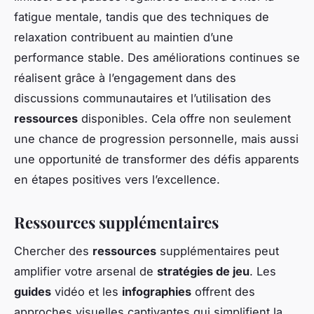
fatigue mentale, tandis que des techniques de
relaxation contribuent au maintien d’une
performance stable. Des améliorations continues se
réalisent grâce à l’engagement dans des
discussions communautaires et l’utilisation des
ressources
disponibles. Cela offre non seulement
une chance de progression personnelle, mais aussi
une opportunité de transformer des défis apparents
en étapes positives vers l’excellence.
Ressources supplémentaires
Chercher des
ressources
supplémentaires peut
amplifier votre arsenal de
stratégies de jeu
. Les
guides
vidéo et les
infographies
offrent des
approches visuelles captivantes qui simplifient la