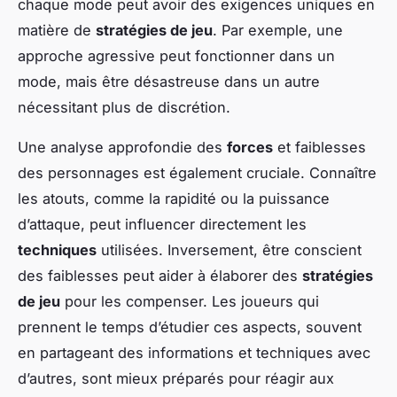
chaque mode peut avoir des exigences uniques en
matière de
stratégies de jeu
. Par exemple, une
approche agressive peut fonctionner dans un
mode, mais être désastreuse dans un autre
nécessitant plus de discrétion.
Une analyse approfondie des
forces
et faiblesses
des personnages est également cruciale. Connaître
les atouts, comme la rapidité ou la puissance
d’attaque, peut influencer directement les
techniques
utilisées. Inversement, être conscient
des faiblesses peut aider à élaborer des
stratégies
de jeu
pour les compenser. Les joueurs qui
prennent le temps d’étudier ces aspects, souvent
en partageant des informations et techniques avec
d’autres, sont mieux préparés pour réagir aux