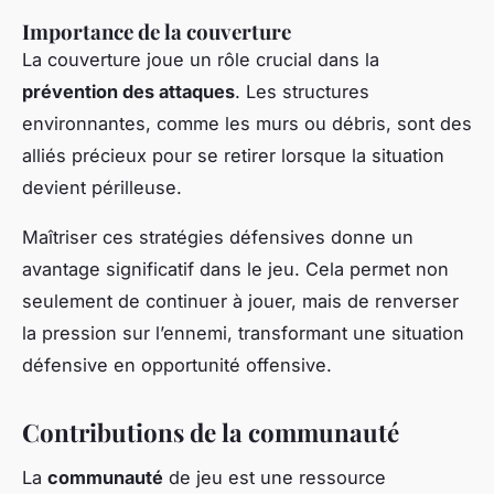
Importance de la couverture
La couverture joue un rôle crucial dans la
prévention des attaques
. Les structures
environnantes, comme les murs ou débris, sont des
alliés précieux pour se retirer lorsque la situation
devient périlleuse.
Maîtriser ces stratégies défensives donne un
avantage significatif dans le jeu. Cela permet non
seulement de continuer à jouer, mais de renverser
la pression sur l’ennemi, transformant une situation
défensive en opportunité offensive.
Contributions de la communauté
La
communauté
de jeu est une ressource